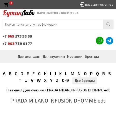
0
Вход для клиентов
Бутик
Лабо
ПАРФЮМЕРИЯ И КОСМЕТИКА
+7
965
273 38 59
+7
903
729 01 77
Для женщин
Для мужчин
Новинки
Бренды
A
B
C
D
E
F
G
H
I
J
K
L
M
N
O
P
Q
R
S
T
U
V
W
X
Y
Z
0-9
Все бренды
Главная
/
Для мужчин
/ PRADA MILANO INFUSION DHOMME edt
PRADA MILANO INFUSION DHOMME edt