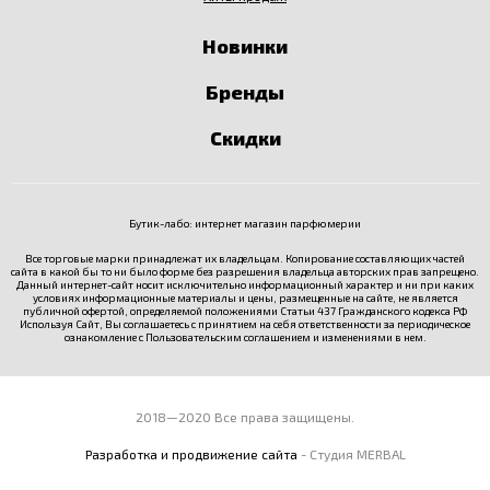
Новинки
Бренды
Скидки
Бутик-лабо: интернет магазин парфюмерии
Все торговые марки принадлежат их владельцам. Копирование составляющих частей
сайта в какой бы то ни было форме без разрешения владельца авторских прав запрещено.
Данный интернет-сайт носит исключительно информационный характер и ни при каких
условиях информационные материалы и цены, размещенные на сайте, не является
публичной офертой, определяемой положениями Статьи 437 Гражданского кодекса РФ
Используя Сайт, Вы соглашаетесь с принятием на себя ответственности за периодическое
ознакомление с
Пользовательским соглашением
и изменениями в нем.
2018—2020 Все права защищены.
Разработка и продвижение сайта
- Студия MERBAL