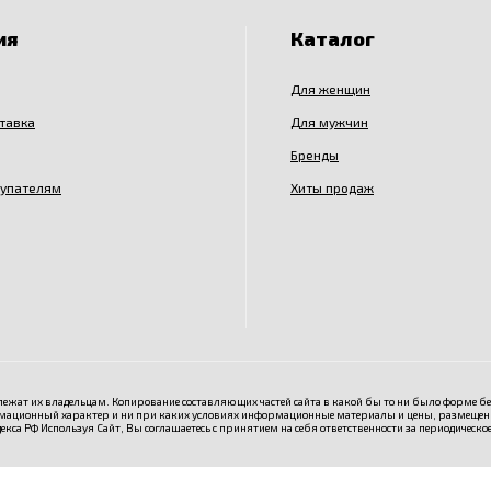
ия
Каталог
Для женщин
ставка
Для мужчин
Бренды
купателям
Хиты продаж
ежат их владельцам. Копирование составляющих частей сайта в какой бы то ни было форме б
мационный характер и ни при каких условиях информационные материалы и цены, размещенны
екса РФ Используя Сайт, Вы соглашаетесь с принятием на себя ответственности за периодическо