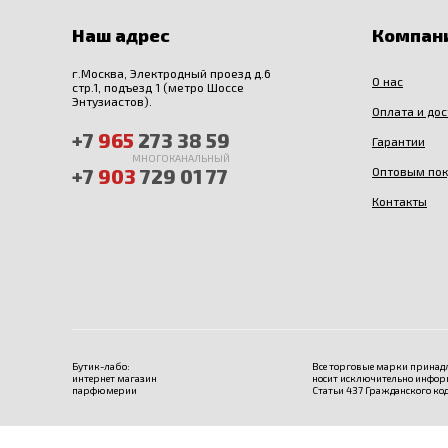
Наш адрес
Компан
г.Москва, Электродный проезд д.6
О нас
стр.1, подъезд 1 (метро Шоссе
Энтузиастов).
Оплата и до
+7
965
273 38 59
Гарантии
МНОГОКАНАЛЬНЫЙ
+7
903
729 01 77
Оптовым по
Контакты
Бутик-лабо:
Все торговые марки принадл
интернет магазин
носит исключительно инфор
парфюмерии
Статьи 437 Гражданского код