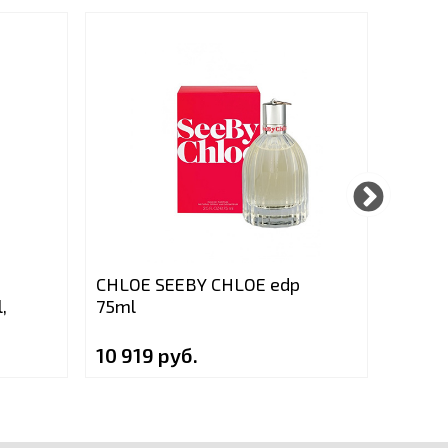
CHLOE SEEBY CHLOE edp
KEIKO
,
75ml
100ml
10 919 руб.
10 40