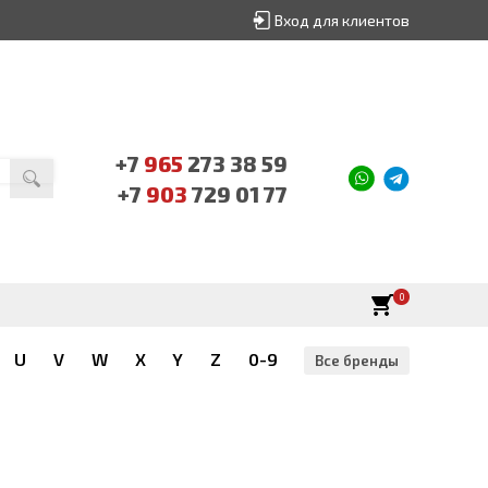
Вход для клиентов
+7
965
273 38 59
+7
903
729 01 77
0
U
V
W
X
Y
Z
0-9
Все бренды