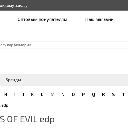
каждому заказу
Оптовым покупателям
Наш магазин
Бренды
H
I
J
K
L
M
N
O
P
Q
R
S
T
L edp
 OF EVIL edp