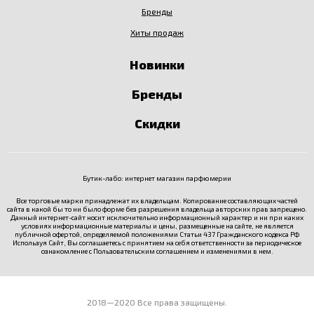
Бренды
Хиты продаж
Новинки
Бренды
Скидки
Бутик-лабо: интернет магазин парфюмерии
Все торговые марки принадлежат их владельцам. Копирование составляющих частей
сайта в какой бы то ни было форме без разрешения владельца авторских прав запрещено.
Данный интернет-сайт носит исключительно информационный характер и ни при каких
условиях информационные материалы и цены, размещенные на сайте, не является
публичной офертой, определяемой положениями Статьи 437 Гражданского кодекса РФ
Используя Сайт, Вы соглашаетесь с принятием на себя ответственности за периодическое
ознакомление с
Пользовательским соглашением
и изменениями в нем.
2018—2020 Все права защищены.