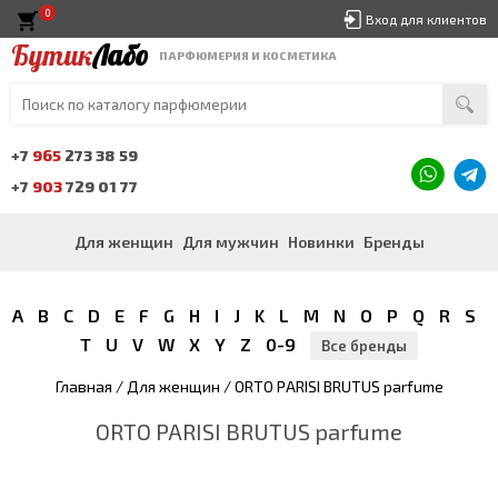
0
Вход для клиентов
Бутик
Лабо
ПАРФЮМЕРИЯ И КОСМЕТИКА
+7
965
273 38 59
+7
903
729 01 77
Для женщин
Для мужчин
Новинки
Бренды
A
B
C
D
E
F
G
H
I
J
K
L
M
N
O
P
Q
R
S
T
U
V
W
X
Y
Z
0-9
Все бренды
Главная
/
Для женщин
/ ORTO PARISI BRUTUS parfume
ORTO PARISI BRUTUS parfume