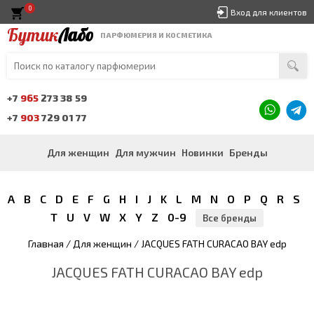
0
Вход для клиентов
Бутик
Лабо
ПАРФЮМЕРИЯ И КОСМЕТИКА
+7
965
273 38 59
+7
903
729 01 77
Для женщин
Для мужчин
Новинки
Бренды
A
B
C
D
E
F
G
H
I
J
K
L
M
N
O
P
Q
R
S
T
U
V
W
X
Y
Z
0-9
Все бренды
Главная
/
Для женщин
/ JACQUES FATH CURACAO BAY edp
JACQUES FATH CURACAO BAY edp