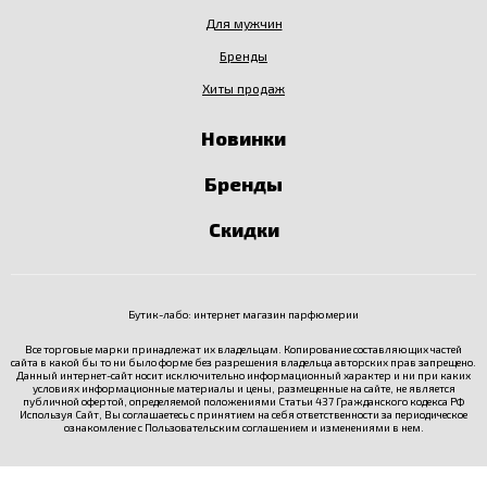
Для мужчин
Бренды
Хиты продаж
Новинки
Бренды
Скидки
Бутик-лабо: интернет магазин парфюмерии
Все торговые марки принадлежат их владельцам. Копирование составляющих частей
сайта в какой бы то ни было форме без разрешения владельца авторских прав запрещено.
Данный интернет-сайт носит исключительно информационный характер и ни при каких
условиях информационные материалы и цены, размещенные на сайте, не является
публичной офертой, определяемой положениями Статьи 437 Гражданского кодекса РФ
Используя Сайт, Вы соглашаетесь с принятием на себя ответственности за периодическое
ознакомление с
Пользовательским соглашением
и изменениями в нем.