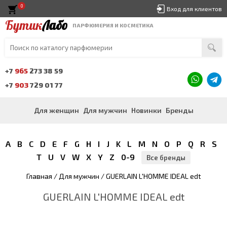
0
Вход для клиентов
Бутик
Лабо
ПАРФЮМЕРИЯ И КОСМЕТИКА
+7
965
273 38 59
+7
903
729 01 77
Для женщин
Для мужчин
Новинки
Бренды
A
B
C
D
E
F
G
H
I
J
K
L
M
N
O
P
Q
R
S
T
U
V
W
X
Y
Z
0-9
Все бренды
Главная
/
Для мужчин
/ GUERLAIN L'HOMME IDEAL edt
GUERLAIN L'HOMME IDEAL edt