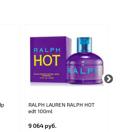
dp
RALPH LAUREN RALPH HOT
GIVEN
edt 100ml
D*AMO
9 064 руб.
9 064