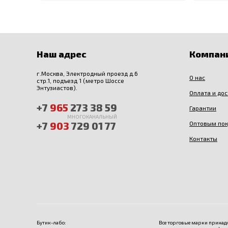
Наш адрес
Компан
г.Москва, Электродный проезд д.6
О нас
стр.1, подъезд 1 (метро Шоссе
Энтузиастов).
Оплата и до
+7
965
273 38 59
Гарантии
МНОГОКАНАЛЬНЫЙ
+7
903
729 01 77
Оптовым по
Контакты
Бутик-лабо:
Все торговые марки принадл