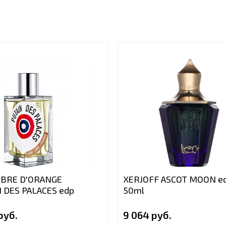
LIBRE D'ORANGE
XERJOFF ASCOT MOON e
 DES PALACES edp
50ml
руб.
9 064 руб.