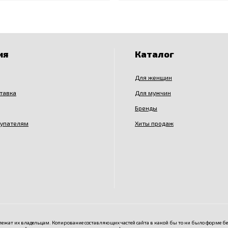
ия
Каталог
Для женщин
ставка
Для мужчин
Бренды
купателям
Хиты продаж
ежат их владельцам. Копирование составляющих частей сайта в какой бы то ни было форме б