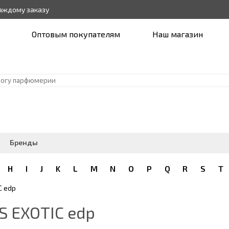
каждому заказу
Оптовым покупателям
Наш магазин
Бренды
H
I
J
K
L
M
N
O
P
Q
R
S
T
C edp
 EXOTIC edp