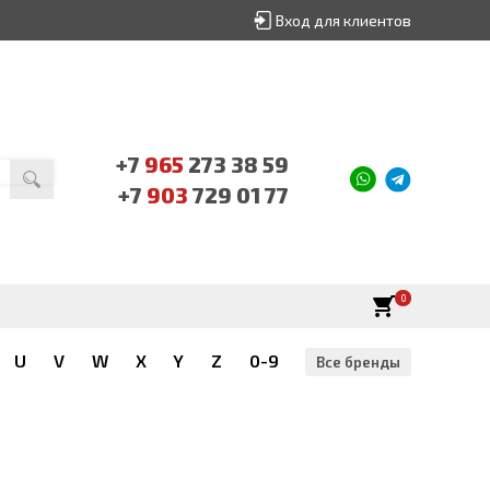
Вход для клиентов
+7
965
273 38 59
+7
903
729 01 77
0
U
V
W
X
Y
Z
0-9
Все бренды