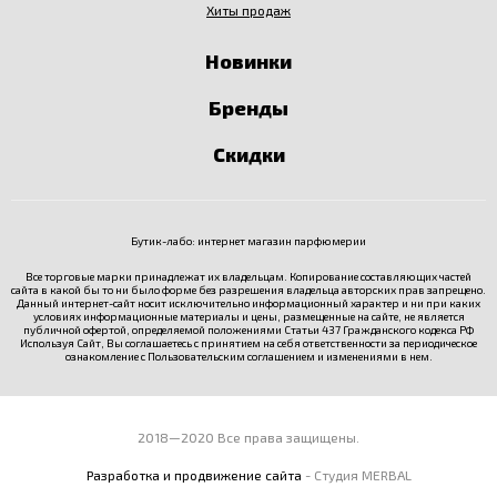
Хиты продаж
Новинки
Бренды
Скидки
Бутик-лабо: интернет магазин парфюмерии
Все торговые марки принадлежат их владельцам. Копирование составляющих частей
сайта в какой бы то ни было форме без разрешения владельца авторских прав запрещено.
Данный интернет-сайт носит исключительно информационный характер и ни при каких
условиях информационные материалы и цены, размещенные на сайте, не является
публичной офертой, определяемой положениями Статьи 437 Гражданского кодекса РФ
Используя Сайт, Вы соглашаетесь с принятием на себя ответственности за периодическое
ознакомление с
Пользовательским соглашением
и изменениями в нем.
2018—2020 Все права защищены.
Разработка и продвижение сайта
- Студия MERBAL