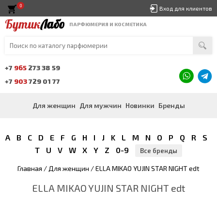
0
Вход для клиентов
Бутик
Лабо
ПАРФЮМЕРИЯ И КОСМЕТИКА
+7
965
273 38 59
+7
903
729 01 77
Для женщин
Для мужчин
Новинки
Бренды
A
B
C
D
E
F
G
H
I
J
K
L
M
N
O
P
Q
R
S
T
U
V
W
X
Y
Z
0-9
Все бренды
Главная
/
Для женщин
/ ELLA MIKAO YUJIN STAR NIGHT edt
ELLA MIKAO YUJIN STAR NIGHT edt