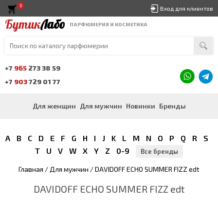
0
Вход для клиентов
Бутик
Лабо
ПАРФЮМЕРИЯ И КОСМЕТИКА
+7
965
273 38 59
+7
903
729 01 77
Для женщин
Для мужчин
Новинки
Бренды
A
B
C
D
E
F
G
H
I
J
K
L
M
N
O
P
Q
R
S
T
U
V
W
X
Y
Z
0-9
Все бренды
Главная
/
Для мужчин
/ DAVIDOFF ECHO SUMMER FIZZ edt
DAVIDOFF ECHO SUMMER FIZZ edt