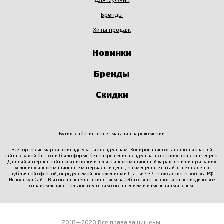
Бренды
Хиты продаж
Новинки
Бренды
Скидки
Бутик-лабо: интернет магазин парфюмерии
Все торговые марки принадлежат их владельцам. Копирование составляющих частей
сайта в какой бы то ни было форме без разрешения владельца авторских прав запрещено.
Данный интернет-сайт носит исключительно информационный характер и ни при каких
условиях информационные материалы и цены, размещенные на сайте, не является
публичной офертой, определяемой положениями Статьи 437 Гражданского кодекса РФ
Используя Сайт, Вы соглашаетесь с принятием на себя ответственности за периодическое
ознакомление с
Пользовательским соглашением
и изменениями в нем.
2018—2020 Все права защищены.