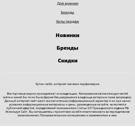
Для мужчин
Бренды
Хиты продаж
Новинки
Бренды
Скидки
Бутик-лабо: интернет магазин парфюмерии
Все торговые марки принадлежат их владельцам. Копирование составляющих частей
сайта в какой бы то ни было форме без разрешения владельца авторских прав запрещено.
Данный интернет-сайт носит исключительно информационный характер и ни при каких
условиях информационные материалы и цены, размещенные на сайте, не является
публичной офертой, определяемой положениями Статьи 437 Гражданского кодекса РФ
Используя Сайт, Вы соглашаетесь с принятием на себя ответственности за периодическое
ознакомление с
Пользовательским соглашением
и изменениями в нем.