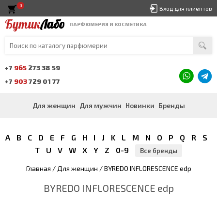
0
Вход для клиентов
Бутик
Лабо
ПАРФЮМЕРИЯ И КОСМЕТИКА
+7
965
273 38 59
+7
903
729 01 77
Для женщин
Для мужчин
Новинки
Бренды
A
B
C
D
E
F
G
H
I
J
K
L
M
N
O
P
Q
R
S
T
U
V
W
X
Y
Z
0-9
Все бренды
Главная
/
Для женщин
/ BYREDO INFLORESCENCE edp
BYREDO INFLORESCENCE edp