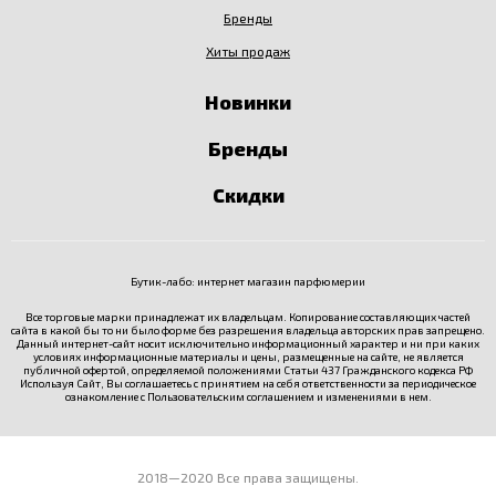
Бренды
Хиты продаж
Новинки
Бренды
Скидки
Бутик-лабо: интернет магазин парфюмерии
Все торговые марки принадлежат их владельцам. Копирование составляющих частей
сайта в какой бы то ни было форме без разрешения владельца авторских прав запрещено.
Данный интернет-сайт носит исключительно информационный характер и ни при каких
условиях информационные материалы и цены, размещенные на сайте, не является
публичной офертой, определяемой положениями Статьи 437 Гражданского кодекса РФ
Используя Сайт, Вы соглашаетесь с принятием на себя ответственности за периодическое
ознакомление с
Пользовательским соглашением
и изменениями в нем.
2018—2020 Все права защищены.