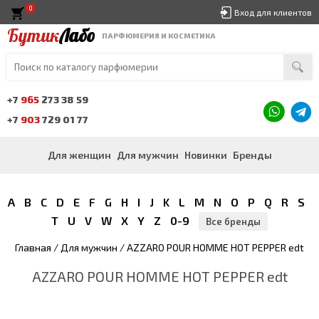
0
Вход для клиентов
Бутик
Лабо
ПАРФЮМЕРИЯ И КОСМЕТИКА
+7
965
273 38 59
+7
903
729 01 77
Для женщин
Для мужчин
Новинки
Бренды
A
B
C
D
E
F
G
H
I
J
K
L
M
N
O
P
Q
R
S
T
U
V
W
X
Y
Z
0-9
Все бренды
Главная
/
Для мужчин
/ AZZARO POUR HOMME HOT PEPPER edt
AZZARO POUR HOMME HOT PEPPER edt