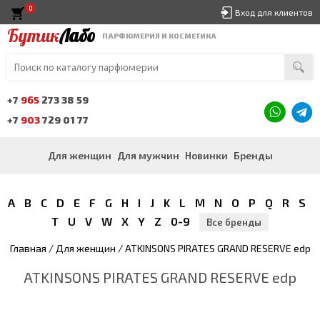
0
Вход для клиентов
Бутик
Лабо
ПАРФЮМЕРИЯ И КОСМЕТИКА
+7
965
273 38 59
+7
903
729 01 77
Для женщин
Для мужчин
Новинки
Бренды
A
B
C
D
E
F
G
H
I
J
K
L
M
N
O
P
Q
R
S
T
U
V
W
X
Y
Z
0-9
Все бренды
Главная
/
Для женщин
/ ATKINSONS PIRATES GRAND RESERVE edp
ATKINSONS PIRATES GRAND RESERVE edp