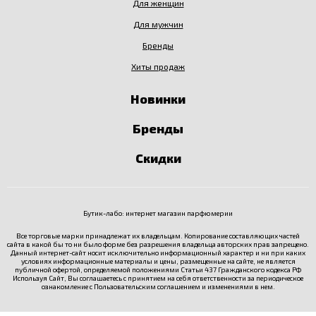
Для женщин
Для мужчин
Бренды
Хиты продаж
Новинки
Бренды
Скидки
Бутик-лабо: интернет магазин парфюмерии
Все торговые марки принадлежат их владельцам. Копирование составляющих частей
сайта в какой бы то ни было форме без разрешения владельца авторских прав запрещено.
Данный интернет-сайт носит исключительно информационный характер и ни при каких
условиях информационные материалы и цены, размещенные на сайте, не является
публичной офертой, определяемой положениями Статьи 437 Гражданского кодекса РФ
Используя Сайт, Вы соглашаетесь с принятием на себя ответственности за периодическое
ознакомление с
Пользовательским соглашением
и изменениями в нем.