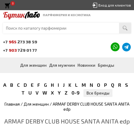
0
Вход для клиентов
Бутик
Лабо
ПАРФЮМЕРИЯ И КОСМЕТИКА
+7
965
273 38 59
+7
903
729 01 77
Для женщин
Для мужчин
Новинки
Бренды
A
B
C
D
E
F
G
H
I
J
K
L
M
N
O
P
Q
R
S
T
U
V
W
X
Y
Z
0-9
Все бренды
Главная
/
Для женщин
/ ARMAF DERBY CLUB HOUSE SANTA ANITA
edp
ARMAF DERBY CLUB HOUSE SANTA ANITA edp