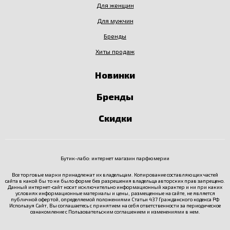
Для женщин
Для мужчин
Бренды
Хиты продаж
Новинки
Бренды
Скидки
Бутик-лабо: интернет магазин парфюмерии
Все торговые марки принадлежат их владельцам. Копирование составляющих частей
сайта в какой бы то ни было форме без разрешения владельца авторских прав запрещено.
Данный интернет-сайт носит исключительно информационный характер и ни при каких
условиях информационные материалы и цены, размещенные на сайте, не является
публичной офертой, определяемой положениями Статьи 437 Гражданского кодекса РФ
Используя Сайт, Вы соглашаетесь с принятием на себя ответственности за периодическое
ознакомление с
Пользовательским соглашением
и изменениями в нем.