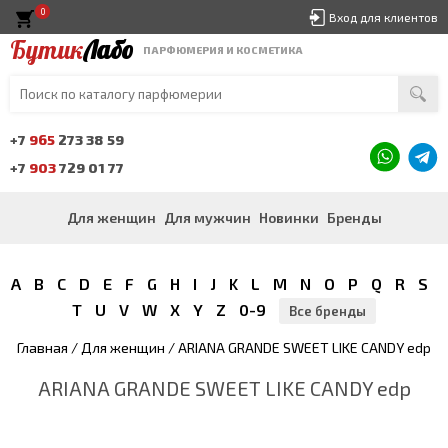
0
Вход для клиентов
Бутик
Лабо
ПАРФЮМЕРИЯ И КОСМЕТИКА
+7
965
273 38 59
+7
903
729 01 77
Для женщин
Для мужчин
Новинки
Бренды
A
B
C
D
E
F
G
H
I
J
K
L
M
N
O
P
Q
R
S
T
U
V
W
X
Y
Z
0-9
Все бренды
Главная
/
Для женщин
/ ARIANA GRANDE SWEET LIKE CANDY edp
ARIANA GRANDE SWEET LIKE CANDY edp