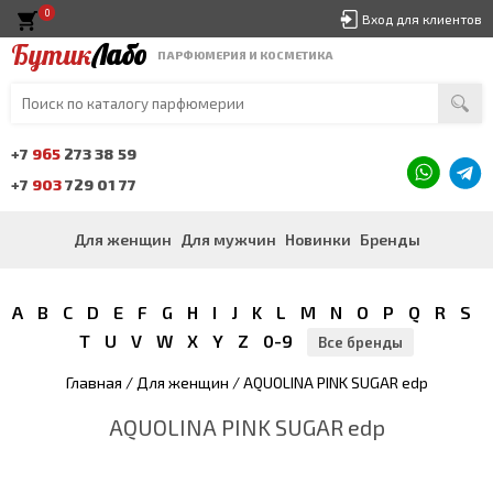
0
Вход для клиентов
Бутик
Лабо
ПАРФЮМЕРИЯ И КОСМЕТИКА
+7
965
273 38 59
+7
903
729 01 77
Для женщин
Для мужчин
Новинки
Бренды
A
B
C
D
E
F
G
H
I
J
K
L
M
N
O
P
Q
R
S
T
U
V
W
X
Y
Z
0-9
Все бренды
Главная
/
Для женщин
/ AQUOLINA PINK SUGAR edp
AQUOLINA PINK SUGAR edp