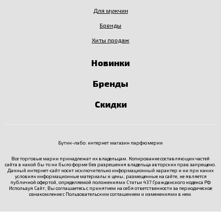
Для мужчин
Бренды
Хиты продаж
Новинки
Бренды
Скидки
Бутик-лабо: интернет магазин парфюмерии
Все торговые марки принадлежат их владельцам. Копирование составляющих частей
сайта в какой бы то ни было форме без разрешения владельца авторских прав запрещено.
Данный интернет-сайт носит исключительно информационный характер и ни при каких
условиях информационные материалы и цены, размещенные на сайте, не является
публичной офертой, определяемой положениями Статьи 437 Гражданского кодекса РФ
Используя Сайт, Вы соглашаетесь с принятием на себя ответственности за периодическое
ознакомление с
Пользовательским соглашением
и изменениями в нем.