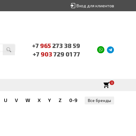
Вход для клиентов
+7
965
273 38 59
+7
903
729 01 77
0
U
V
W
X
Y
Z
0-9
Все бренды