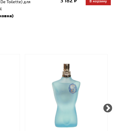
3 182 ₽
De Toilette) для
l
ковка)