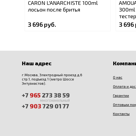
CARON L'ANARCHISTE 100ml
AMOUA
лосьон после бритья
300ml 
тесте
3 696 руб.
3 696 
Наш адрес
Компан
г.Москва, Электродный проезд д.6
О нас
стр.1, подъезд 1 (метро Шоссе
Энтузиастов).
Оплата и до
+7
965
273 38 59
Гарантии
МНОГОКАНАЛЬНЫЙ
+7
903
729 01 77
Оптовым по
Контакты