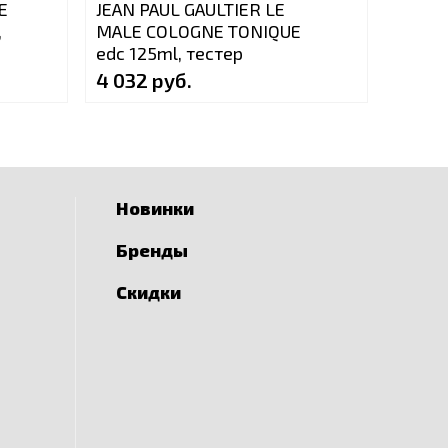
E
JEAN PAUL GAULTIER LE
DUPON
,
MALE COLOGNE TONIQUE
100ml
edc 125ml, тестер
4 032 руб.
3 490
Новинки
Бренды
Скидки