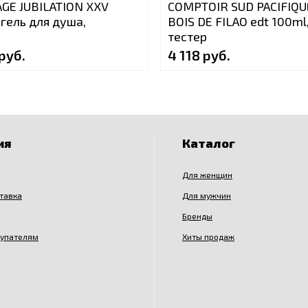
GE JUBILATION XXV
COMPTOIR SUD PACIFIQU
гель для душа,
BOIS DE FILAO edt 100ml
р
тестер
руб.
4 118 руб.
ия
Каталог
Для женщин
ставка
Для мужчин
Бренды
купателям
Хиты продаж