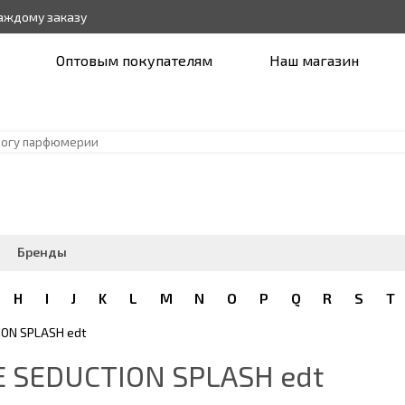
каждому заказу
Оптовым покупателям
Наш магазин
Бренды
H
I
J
K
L
M
N
O
P
Q
R
S
T
ON SPLASH edt
 SEDUCTION SPLASH edt