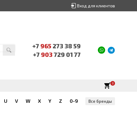
Вход для клиентов
+7
965
273 38 59
+7
903
729 01 77
0
U
V
W
X
Y
Z
0-9
Все бренды