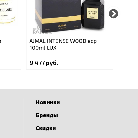
p
AJMAL INTENSE WOOD edp
AMOU
100ml LUX
100ml
9 477 руб.
9 992
Новинки
Бренды
Скидки