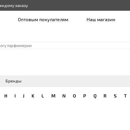
каждому заказу
Оптовым покупателям
Наш магазин
Бренды
H
I
J
K
L
M
N
O
P
Q
R
S
T