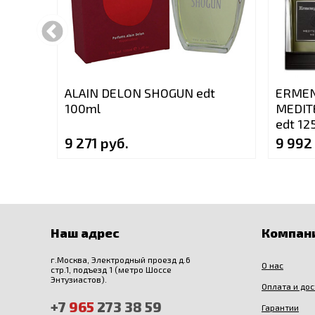
ALAIN DELON SHOGUN edt
ERMEN
100ml
MEDIT
edt 12
9 271 руб.
9 992
Наш адрес
Компан
г.Москва, Электродный проезд д.6
О нас
стр.1, подъезд 1 (метро Шоссе
Энтузиастов).
Оплата и до
+7
965
273 38 59
Гарантии