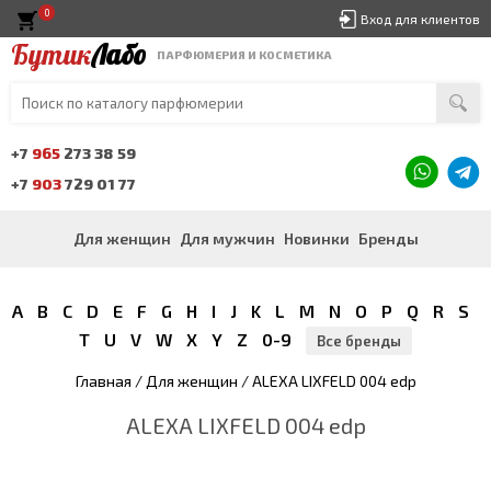
0
Вход для клиентов
Бутик
Лабо
ПАРФЮМЕРИЯ И КОСМЕТИКА
+7
965
273 38 59
+7
903
729 01 77
Для женщин
Для мужчин
Новинки
Бренды
A
B
C
D
E
F
G
H
I
J
K
L
M
N
O
P
Q
R
S
T
U
V
W
X
Y
Z
0-9
Все бренды
Главная
/
Для женщин
/ ALEXA LIXFELD 004 edp
ALEXA LIXFELD 004 edp