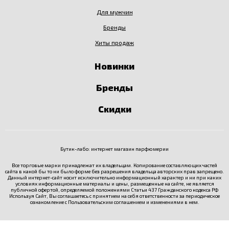
Для мужчин
Бренды
Хиты продаж
Новинки
Бренды
Скидки
Бутик-лабо: интернет магазин парфюмерии
Все торговые марки принадлежат их владельцам. Копирование составляющих частей
сайта в какой бы то ни было форме без разрешения владельца авторских прав запрещено.
Данный интернет-сайт носит исключительно информационный характер и ни при каких
условиях информационные материалы и цены, размещенные на сайте, не является
публичной офертой, определяемой положениями Статьи 437 Гражданского кодекса РФ
Используя Сайт, Вы соглашаетесь с принятием на себя ответственности за периодическое
ознакомление с
Пользовательским соглашением
и изменениями в нем.