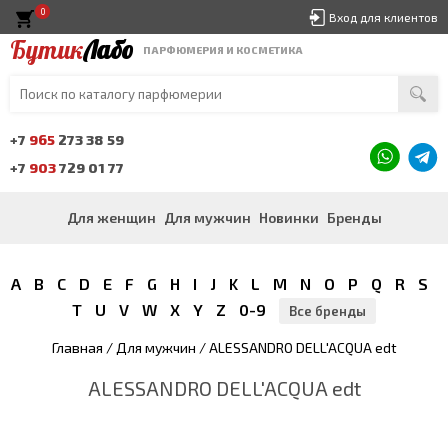
0
Вход для клиентов
Бутик
Лабо
ПАРФЮМЕРИЯ И КОСМЕТИКА
+7
965
273 38 59
+7
903
729 01 77
Для женщин
Для мужчин
Новинки
Бренды
A
B
C
D
E
F
G
H
I
J
K
L
M
N
O
P
Q
R
S
T
U
V
W
X
Y
Z
0-9
Все бренды
Главная
/
Для мужчин
/ ALESSANDRO DELL'ACQUA edt
ALESSANDRO DELL'ACQUA edt