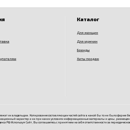
ия
Каталог
Для женщин
ставка
Для мужчин
Бренды
купателям
Хиты продаж
ежат их владельцам. Копирование составляющих частей сайта в какой бы то ни было форме б
мационный характер и ни при каких условиях информационные материалы и цены, размещенны
екса РФ Используя Сайт, Вы соглашаетесь с принятием на себя ответственности за периодическо