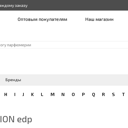
каждому заказу
Оптовым покупателям
Наш магазин
Бренды
H
I
J
K
L
M
N
O
P
Q
R
S
T
ION edp