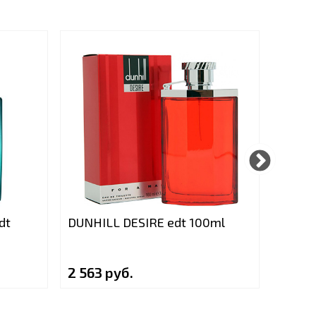
dt
DUNHILL DESIRE edt 100ml
PERRY
100ml
2 563 руб.
2 984