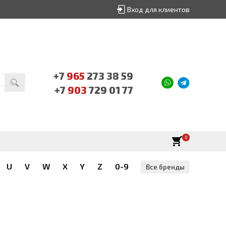
Вход для клиентов
+7
965
273 38 59
+7
903
729 01 77
0
U
V
W
X
Y
Z
0-9
Все бренды