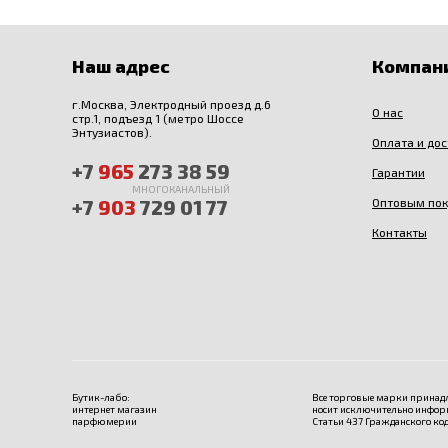
Наш адрес
Компан
г.Москва, Электродный проезд д.6
О нас
стр.1, подъезд 1 (метро Шоссе
Энтузиастов).
Оплата и до
+7
965
273 38 59
Гарантии
МНОГОКАНАЛЬНЫЙ
+7
903
729 01 77
Оптовым по
Контакты
Бутик-лабо:
Все торговые марки принадл
интернет магазин
носит исключительно инфор
парфюмерии
Статьи 437 Гражданского код