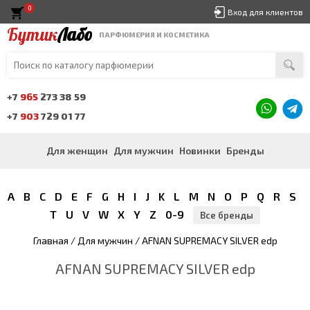
0
Вход для клиентов
Бутик
Лабо
ПАРФЮМЕРИЯ И КОСМЕТИКА
+7
965
273 38 59
+7
903
729 01 77
Для женщин
Для мужчин
Новинки
Бренды
A
B
C
D
E
F
G
H
I
J
K
L
M
N
O
P
Q
R
S
T
U
V
W
X
Y
Z
0-9
Все бренды
Главная
/
Для мужчин
/ AFNAN SUPREMACY SILVER edp
AFNAN SUPREMACY SILVER edp