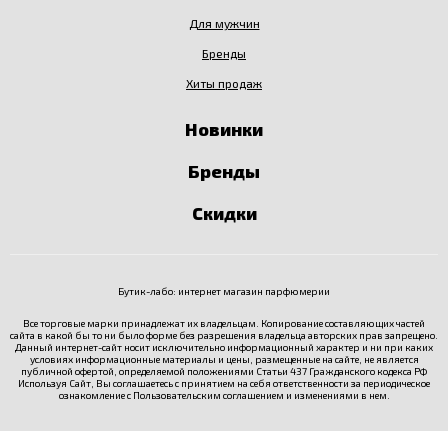
Для мужчин
Бренды
Хиты продаж
Новинки
Бренды
Скидки
Бутик-лабо: интернет магазин парфюмерии
Все торговые марки принадлежат их владельцам. Копирование составляющих частей
сайта в какой бы то ни было форме без разрешения владельца авторских прав запрещено.
Данный интернет-сайт носит исключительно информационный характер и ни при каких
условиях информационные материалы и цены, размещенные на сайте, не является
публичной офертой, определяемой положениями Статьи 437 Гражданского кодекса РФ
Используя Сайт, Вы соглашаетесь с принятием на себя ответственности за периодическое
ознакомление с
Пользовательским соглашением
и изменениями в нем.