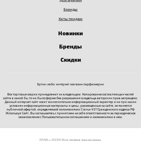
Бренды
Хиты продаж
Новинки
Бренды
Скидки
Бутик-лабо: интернет магазин парфюмерии
Все торговые марки принадлежат их владельцам. Копирование составляющих частей
сайта в какой бы то ни было форме без разрешения владельца авторских прав запрещено.
Данный интернет-сайт носит исключительно информационный характер и ни при каких
условиях информационные материалы и цены, размещенные на сайте, не является
публичной офертой, определяемой положениями Статьи 437 Гражданского кодекса РФ
Используя Сайт, Вы соглашаетесь с принятием на себя ответственности за периодическое
ознакомление с
Пользовательским соглашением
и изменениями в нем.
2018—2020 Все права защищены.