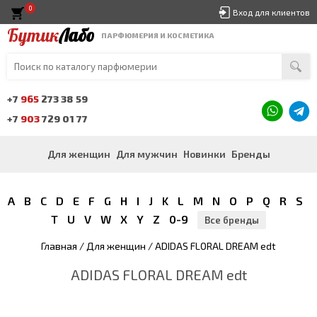
0
Вход для клиентов
Бутик
Лабо
ПАРФЮМЕРИЯ И КОСМЕТИКА
+7
965
273 38 59
+7
903
729 01 77
Для женщин
Для мужчин
Новинки
Бренды
A
B
C
D
E
F
G
H
I
J
K
L
M
N
O
P
Q
R
S
T
U
V
W
X
Y
Z
0-9
Все бренды
Главная
/
Для женщин
/ ADIDAS FLORAL DREAM edt
ADIDAS FLORAL DREAM edt