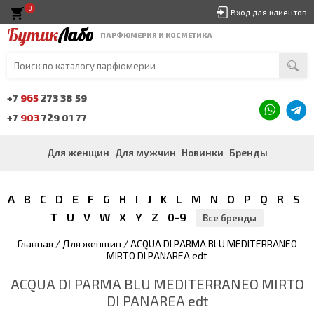
0
Вход для клиентов
Бутик
Лабо
ПАРФЮМЕРИЯ И КОСМЕТИКА
+7
965
273 38 59
+7
903
729 01 77
Для женщин
Для мужчин
Новинки
Бренды
A
B
C
D
E
F
G
H
I
J
K
L
M
N
O
P
Q
R
S
T
U
V
W
X
Y
Z
0-9
Все бренды
Главная
/
Для женщин
/ ACQUA DI PARMA BLU MEDITERRANEO
MIRTO DI PANAREA edt
ACQUA DI PARMA BLU MEDITERRANEO MIRTO
DI PANAREA edt