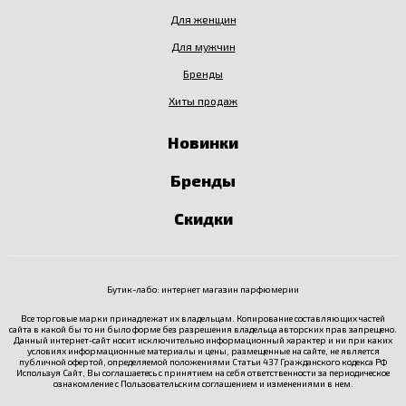
Для женщин
Для мужчин
Бренды
Хиты продаж
Новинки
Бренды
Скидки
Бутик-лабо: интернет магазин парфюмерии
Все торговые марки принадлежат их владельцам. Копирование составляющих частей
сайта в какой бы то ни было форме без разрешения владельца авторских прав запрещено.
Данный интернет-сайт носит исключительно информационный характер и ни при каких
условиях информационные материалы и цены, размещенные на сайте, не является
публичной офертой, определяемой положениями Статьи 437 Гражданского кодекса РФ
Используя Сайт, Вы соглашаетесь с принятием на себя ответственности за периодическое
ознакомление с
Пользовательским соглашением
и изменениями в нем.